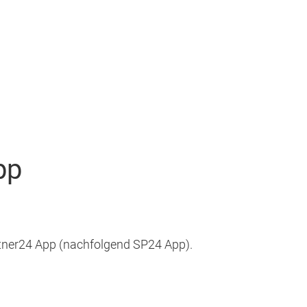
pp
tner24 App (nachfolgend SP24 App).